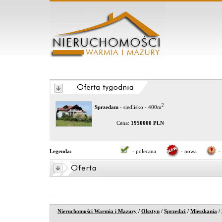
2
Sprzedam
- siedlisko - 400m
Cena:
1950000 PLN
Legenda:
- polecana
- nowa
-
Nieruchomości Warmia i Mazury
/
Olsztyn
/
Sprzedaż
/
Mieszkania
/